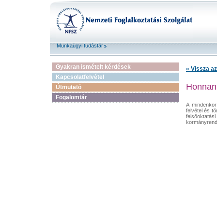
Munkaügyi tudástár
Gyakran ismételt kérdések
« Vissza az
Kapcsolatfelvétel
Honnan 
Útmutató
Fogalomtár
A mindenkor
felvétel és t
felsőoktatá
kormányrende