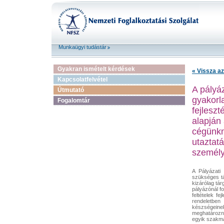
Munkaügyi tudástár
Gyakran ismételt kérdések
« Vissza az
Kapcsolatfelvétel
A pályáz
Útmutató
gyakorla
Fogalomtár
fejlesz
alapján 
cégünkn
utaztat
személy
A Pályázati 
szükséges tá
kizárólag tár
pályázónál fo
feltételek f
rendeletben
készségeine
meghatározni
egyik szakmá