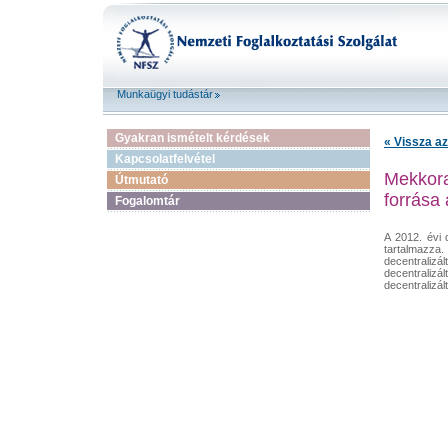
Munkaügyi tudástár
Gyakran ismételt kérdések
« Vissza az
Kapcsolatfelvétel
Mekkora
Útmutató
forrása
Fogalomtár
A 2012. évi 
tartalmazza.
decentraliz
decentralizá
decentralizá