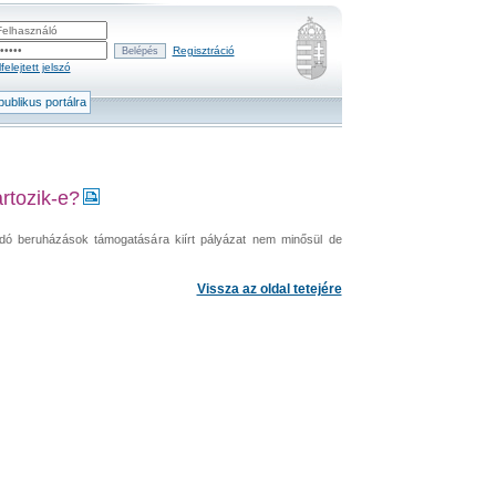
Regisztráció
felejtett jelszó
ublikus portálra
rtozik-e?
andó beruházások támogatására kiírt pályázat nem minősül de
Vissza az oldal tetejére