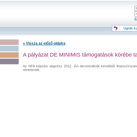
El
Ugrás a p
« Vissza az előző oldalra
A pályázat DE MINIMIS támogatások körébe ta
Az NFA képzési alaprész 2012. évi decentralizált keretéből finanszíroz
minimisnek.