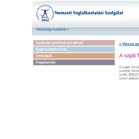
Munkaügyi tudástár
Gyakran ismételt kérdések
« Vissza az
Kapcsolatfelvétel
A saját 
Útmutató
Fogalomtár
A saját forr
szerinti for
szóló 368/201
szerv pályázó