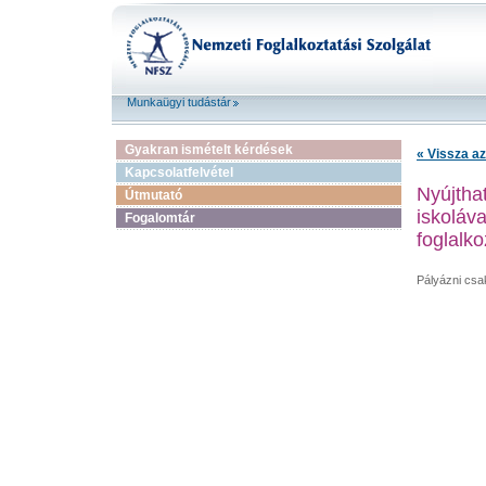
Munkaügyi tudástár
Gyakran ismételt kérdések
« Vissza az
Kapcsolatfelvétel
Nyújthat
Útmutató
iskoláv
Fogalomtár
foglalko
Pályázni csak