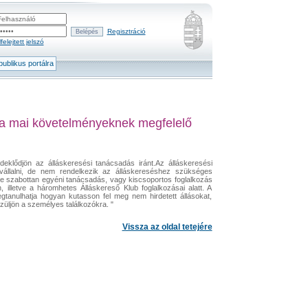
Regisztráció
felejtett jelszó
ublikus portálra
k a mai követelményeknek megfelelő
rdeklődjön az álláskeresési tanácsadás iránt.Az álláskeresési
állalni, de nem rendelkezik az álláskereséshez szükséges
re szabottan egyéni tanácsadás, vagy kiscsoportos foglalkozás
 illetve a háromhetes Álláskereső Klub foglalkozásai alatt. A
megtanulhatja hogyan kutasson fel meg nem hirdetett állásokat,
züljön a személyes találkozókra. "
Vissza az oldal tetejére