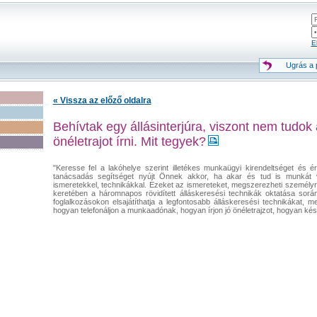
El
Ugrás a p
« Vissza az előző oldalra
Behívtak egy állásinterjúra, viszont nem tudo
önéletrajot írni. Mit tegyek?
"Keresse fel a lakóhelye szerint illetékes munkaügyi kirendeltséget és é
tanácsadás segítséget nyújt Önnek akkor, ha akar és tud is munkát v
ismeretekkel, technikákkal. Ezeket az ismereteket, megszerezheti személy
keretében a háromnapos rövidített álláskeresési technikák oktatása során,
foglalkozásokon elsajátíthatja a legfontosabb álláskeresési technikákat, 
hogyan telefonáljon a munkaadónak, hogyan írjon jó önéletrajzot, hogyan kés