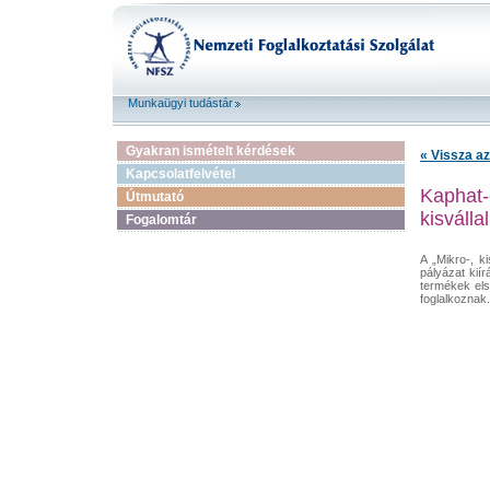
Munkaügyi tudástár
Gyakran ismételt kérdések
« Vissza az
Kapcsolatfelvétel
Kaphat-
Útmutató
kisválla
Fogalomtár
A „Mikro-, 
pályázat kií
termékek els
foglalkoznak.