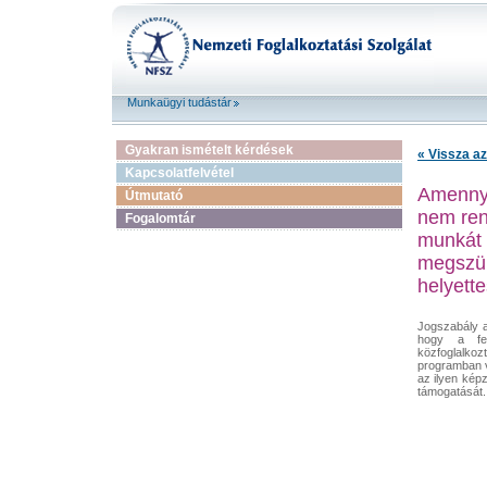
Munkaügyi tudástár
Gyakran ismételt kérdések
« Vissza az
Kapcsolatfelvétel
Amennyi
Útmutató
nem ren
Fogalomtár
munkát 
megszün
helyett
Jogszabály a
hogy a fel
közfoglalko
programban v
az ilyen képz
támogatását.