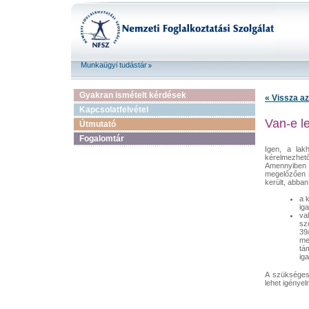
Munkaügyi tudástár
Gyakran ismételt kérdések
« Vissza az
Kapcsolatfelvétel
Van-e l
Útmutató
Fogalomtár
Igen, a lak
kérelmezhető 
Amennyiben 
megelőzően s
került, abba
a 
iga
va
sz
39
me
tám
ig
A szükséges 
lehet igényeln