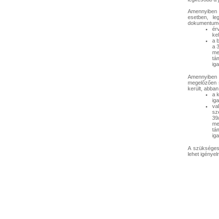
Amennyiben 
esetben, le
dokumentumo
ér
ke
a 
a 
me
tám
ig
Amennyiben 
megelőzően s
került, abba
a 
iga
va
sz
39
me
tám
ig
A szükséges 
lehet igényeln