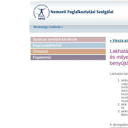
Munkaügyi tudástár
Gyakran ismételt kérdések
« Vissza az
Kapcsolatfelvétel
Lakhatás
Útmutató
és mily
Fogalomtár
benyújt
Lakhatási tá
akik
vagy
érint
teki
közö
munk
munk
akik
és
akik
ille
A támogatást