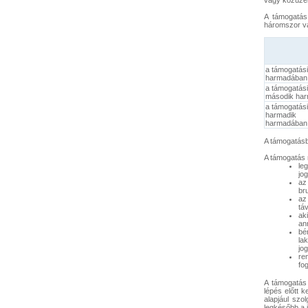
vagy közüze
A támogatás
háromszor vá
a támogatási
harmadában
a támogatási
második ha
a támogatási
harmadik
harmadában
A támogatásbó
A támogatás m
le
jo
az
br
az
tá
ak
an
bé
la
jo
re
fog
A támogatás 
lépés előtt k
alapjául szo
legkésőbb a j