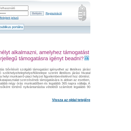
Regisztráció
felejtett jelszó
ublikus portálra
mélyt alkalmazni, amelyhez támogatást
érjellegű támogatásra igényt beadni?
atás bővítését szolgáló támogatást igényelhet az illetékes járási
zékhelye/telephelye/fióktelepe szerint illetékes járási hivatal
a helyi munkaerő-piaci helyzet figyelembevételével hoz döntést.
katapasztalat-szerzésének támogatására is abban az esetben,
lább négy órás munkaidőben és legalább 365 napra vállalja. A
sőként történő nyilvántartásba vételétől számított legalább 90
Vissza az oldal tetejére