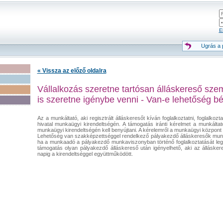
El
Ugrás a p
« Vissza az előző oldalra
Vállalkozás szeretne tartósan álláskereső sze
is szeretne igénybe venni - Van-e lehetőség b
Az a munkáltató, aki regisztrált álláskeresőt kíván foglalkoztatni, foglalkozt
hivatal munkaügyi kirendeltségén. A támogatás iránti kérelmet a munkáltató s
munkaügyi kirendeltségén kell benyújtani. A kérelemről a munkaügyi központ 
Lehetőség van szakképzettséggel rendelkező pályakezdő álláskeresők mun
ha a munkaadó a pályakezdő munkaviszonyban történő foglalkoztatását lega
támogatás olyan pályakezdő álláskereső után igényelhető, aki az álláskere
napig a kirendeltséggel együttműködött.