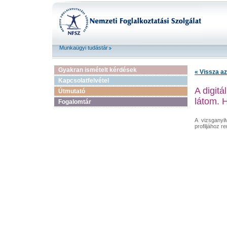
Munkaügyi tudástár
Gyakran ismételt kérdések
« Vissza az
Kapcsolatfelvétel
A digitá
Útmutató
látom. 
Fogalomtár
A vizsganyil
profiljához re