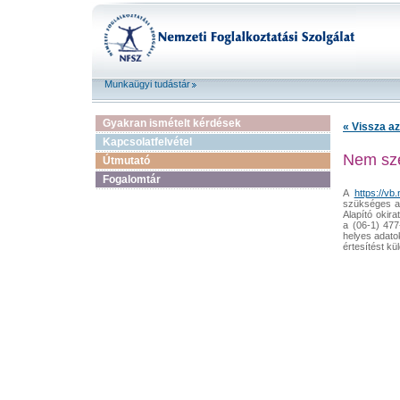
Munkaügyi tudástár
Gyakran ismételt kérdések
« Vissza az
Kapcsolatfelvétel
Nem sze
Útmutató
Fogalomtár
A
https://vb.
szükséges ad
Alapító okir
a (06-1) 477
helyes adatok
értesítést kül