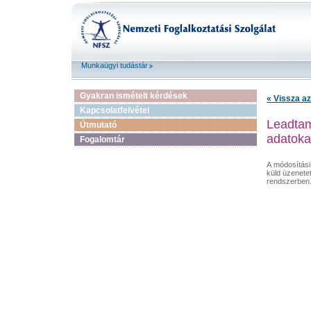
Munkaügyi tudástár
Gyakran ismételt kérdések
« Vissza az
Kapcsolatfelvétel
Leadtam
Útmutató
adatoka
Fogalomtár
A módosítási
küld üzenete
rendszerben