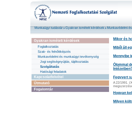
Munkaügyi tudástár
Gyakran ismételt kérdések
Munkavédelmi és
Mikor és ho
Gyakran ismételt kérdések
Foglalkoztatás
Miből áll e
Szak- és felnőttképzés
Mennyibe k
Munkavédelmi és munkaügyi tevékenység
Jogi segítségnyújtás, tájékoztatás
Ólommal do
Szolgáltatás
Intézetben
Hatósági feladatok
Kapcsolatfelvétel
Fegyvert s
A 22/1991. (X
Útmutató
megszerzésén
Fogalomtár
Hogyan kel
Milyen köl